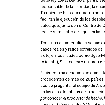
Gateway LoRaWAN solar para Meterin
responsable de la fiabilidad, la efic
También se ha presentado la herram
facilitan la ejecución de los despli
datos que, junto con el Centro de C
red de suministro del agua en las 
Todas las características se han e
casos reales y ratios extraídos de
éxito, en localidades como Ugao-Mir
(Alicante), Salamanca y un largo et
El sistema ha generado un gran inte
procedentes de más de 20 países 
podido preguntar al equipo de Ars
en las características de la solució
por conocer el producto; de hecho,
nuestro Gateway LoRaWAN solar, as