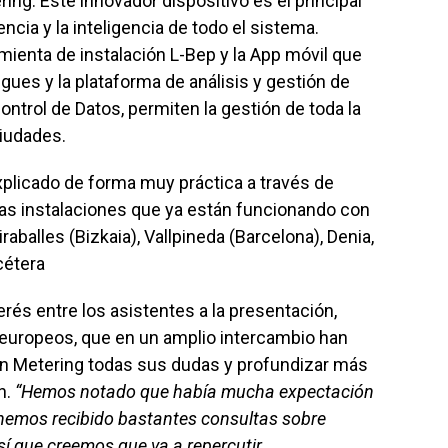
g. Este innovador dispositivo es el principal
iencia y la inteligencia de todo el sistema.
ienta de instalación L-Bep y la App móvil que
egues y la plataforma de análisis y gestión de
ontrol de Datos, permiten la gestión de toda la
ciudades.
xplicado de forma muy práctica a través de
 las instalaciones que ya están funcionando con
aballes (Bizkaia), Vallpineda (Barcelona), Denia,
cétera
rés entre los asistentes a la presentación,
europeos, que en un amplio intercambio han
on Metering todas sus dudas y profundizar más
n.
“Hemos notado que había mucha expectación
 hemos recibido bastantes consultas sobre
í que creemos que va a repercutir